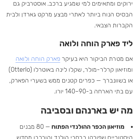
ירוקים ומתאימים למי שמגיע ברכב. אוסטרביק גם
הבסיס הנוח ביותר לאתרי מבצע מרקט גארדן ולבית
הקברות הצבאי.
ליד פארק הוחה ולואה
אם מטרת הביקור היא בעיקר
פארק הוחה ולואה
ומוזיאון קרלר-מולר, שקלו לינה באוטרלו (Otterlo)
או בשוונברך — כפרים קטנים ממש בשערי הפארק,
עם בתי הארחה ב-90–140 יורו.
מה יש בארנהם ובסביבה
מוזיאון הכפר ההולנדי הפתוח
— 80 מבנים
היסטוריים שפורקו ברחבי הולנד והורכבו מחדש.