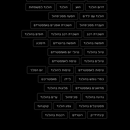
דרום הולנד
האג
הולנד
הולנד למשפחות
הולנד עם ילדים
הסעה מסכיפהול
העברה מסכיפהול
השכרת אופניים באמסטרדם
השכרת רכב
השכרת רכב בהולנד
חופים בהולנד
חופשה בהולנד
חופשה ברוטרדם
חיסכון
טיול בהולנד
טיולי יום מאמסטרדם
טיולים בהולנד
טיסה לאמסטרדם
טיסות לאמסטרדם
טיסות להולנד
יום המלך
כפרי נופש בהולנד
ליידן
מאסטריכט
מוזיאונים באמסטרדם
מלונות בהולנד
נהיגה בהולנד
סכיפהול
ערים בהולנד
פסטיבלים בהולנד
צפון הולנד
קוקנהוף
קינדרדייק
רוטרדם
רכבות בהולנד