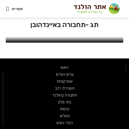
תפריט
תחבורה בהולנד
מוניות באיינדהובן והסעות משדה התעופה —
תג -תחבורה באיינדהובן
מדריך מעודכן 2026
אפריל 2, 2020
ראשי
ערים ויעדים
אטרקציות
השכרת רכב
תחבורה בהולנד
בתי מלון
טיסות
טיולים
כפרי נופש