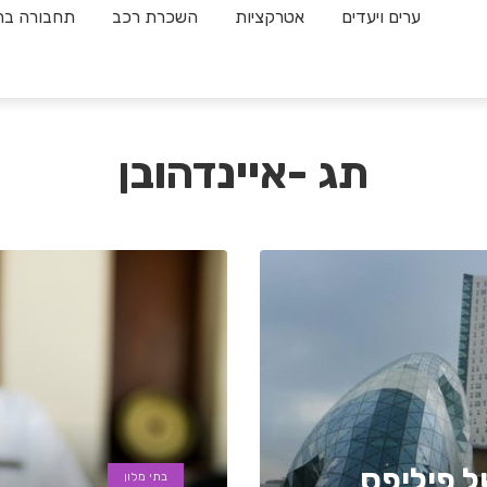
ערים ויעדים
אטרקציות
השכרת רכב
תחבורה בה
תג -איינדהובן
ל פיליפס
בתי מלון