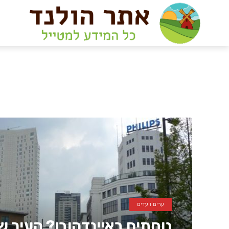
ערים ויעדים
נוחתים באיינדהובן? העיר ש